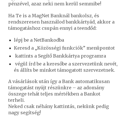
pénzével, azaz neki nem kerül semmibe!
Ha Te is a MagNet Banknál bankolsz, és
rendszeresen használod bankkártyád, akkor a
támogatáshoz csupán ennyi a teendőd:
lépj be a NetBankodba
Keresd a „Közösségi funkciók” menüpontot
kattints a Segítő Bankkártya programra
végül írd be a keresőbe a szervezetünk nevét,
és állíts be minket támogatott szervezetnek.
A vásárlások után így a Bank automatikusan
támogatást nyújt részünkre – az adomány
összege tehát teljes mértékben a Bankot
terheli.
Neked c
sak néhány kattintás, nekünk pedig
nagy segítség!